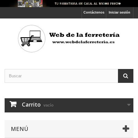
Contáctenos
Iniciar sesión
Carrito
vacío
MENÚ