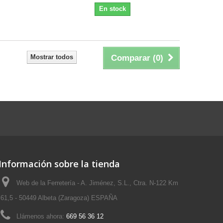
En stock
Mostrar todos
Comparar (
0
)
Información sobre la tienda
Web de la Ferretería - A. Jiménez, S.L., Ctra. N-122 Km
61,5 - 50449 Albeta (Zaragoza) ESPAÑA
Llámenos ahora:
669 56 36 12