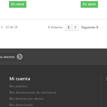
En stock
En stock
1 - 12 de 14
Anterior
1
2
Siguiente
Mi cuenta
Mis pedidos
Mis devoluciones de mercancia
Mis facturas por abono
Mis direcciones