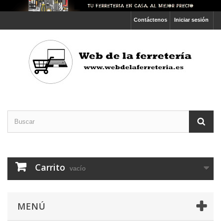
Contáctenos
Iniciar sesión
Carrito
vacío
MENÚ