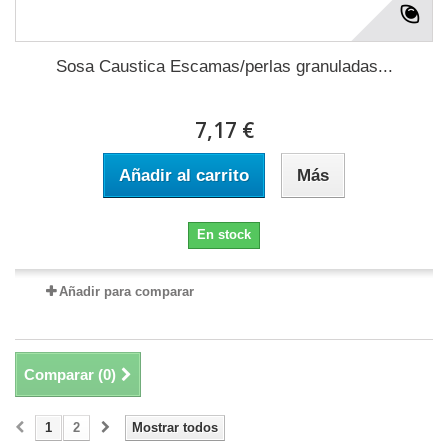
Sosa Caustica Escamas/perlas granuladas...
7,17 €
Añadir al carrito
Más
En stock
Añadir para comparar
Comparar (
0
)
1
2
Mostrar todos