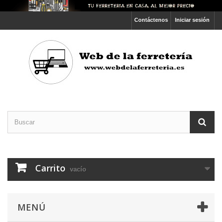
Contáctenos
Iniciar sesión
Carrito
vacío
MENÚ