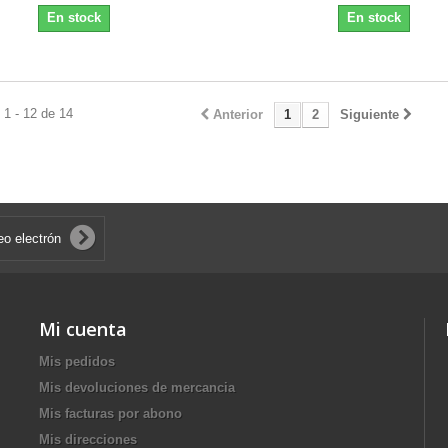
En stock
En stock
1 - 12 de 14
Anterior
1
2
Siguiente
Mi cuenta
Mis pedidos
Mis devoluciones de mercancia
Mis facturas por abono
Mis direcciones