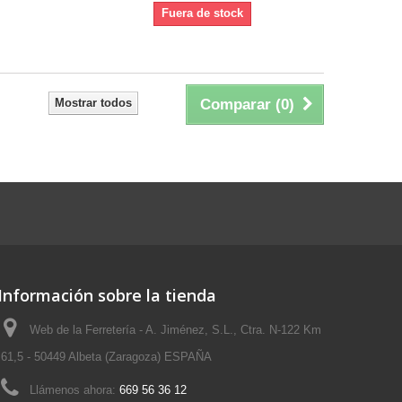
Fuera de stock
Mostrar todos
Comparar (
0
)
Información sobre la tienda
Web de la Ferretería - A. Jiménez, S.L., Ctra. N-122 Km
61,5 - 50449 Albeta (Zaragoza) ESPAÑA
Llámenos ahora:
669 56 36 12