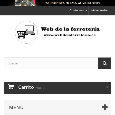
Contáctenos
Iniciar sesión
Carrito
vacío
MENÚ