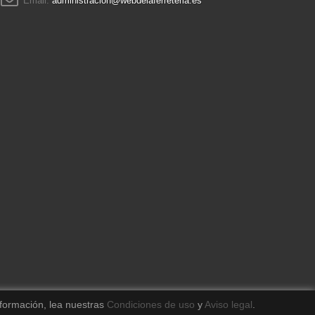
Email:
administracion@webdelaferreteria.es
formación, lea nuestras
Condiciones de uso
y
Aviso legal
.