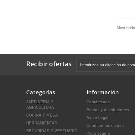
Mostrando 
Recibir ofertas
Categorías
Información
JARDINERIA Y
Contáctenos
AGRICULTURA
Envíos y devoluciones
COCINA Y MESA
Aviso Legal
HERRAMIENTAS
Condiciones de uso
SEGURIDAD Y VESTUARIO
Pago seguro