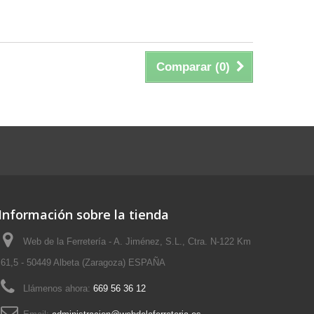
Comparar (
0
)
Información sobre la tienda
Web de la Ferretería - A. Jiménez, S.L., Ctra. N-122 Km
61,5 - 50449 Albeta (Zaragoza) ESPAÑA
Llámenos ahora:
669 56 36 12