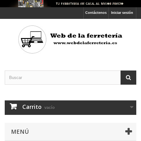
Contáctenos
Iniciar sesión
Carrito
vacío
MENÚ